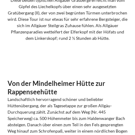
Diese beiden typischen Allgäuer Grasberge erreicht man vom
Gipfel des Liechelkopfs über einen sehr ausgesetzten
Gratübergang (II), der von zwei begrünten Türmen unterbrochen
wird. Diese Tour ist nur etwas für sehr erfahrene Bergsteiger, die
sich im Allgäuer Steilgras Zuhause fühlen. Als Allgäuer
Pflanzenparadies wetteifert der Elferkopf mit der Höfats und
dem Linkerskopf; rund 2 ½ Stunden ab Hütte.
Von der Mindelheimer Hütte zur
Rappenseehütte
Landschaftlich hervorragend schöner und beliebter
Hüttenübergang, der als Tagesetappe zur großen Allgäu-
Durchquerung zählt. Zunächst auf dem Weg (Nr. 445
Speicherweg) ca. 500 Höhenmeter bis zum Haldenwanger Bach
absteigen. Danach über einen zum Teil in den Fels gesprengten
Weg hinauf zum Schrofenpaß, weiter in einem nördlichen Bogen