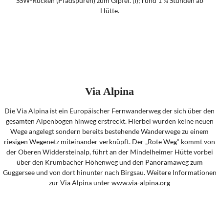
SSW-Rücken (Pfadspuren) zum Gipfel. (I); rund 1 ¼ Stunden ab
Hütte.
Via Alpina
Die Via Alpina ist ein Europäischer Fernwanderweg der sich über den
gesamten Alpenbogen hinweg erstreckt. Hierbei wurden keine neuen
Wege angelegt sondern bereits bestehende Wanderwege zu einem
riesigen Wegenetz miteinander verknüpft. Der „Rote Weg“ kommt von
der Oberen Widdersteinalp, führt an der Mindelheimer Hütte vorbei
über den Krumbacher Höhenweg und den Panoramaweg zum
Guggersee und von dort hinunter nach Birgsau. Weitere Informationen
zur Via Alpina unter www.via-alpina.org