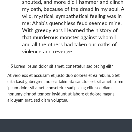
shouted, and more did I hammer and clinch
my oath, because of the dread in my soul. A
wild, mystical, sympathetical feeling was in
me; Ahab's quenchless feud seemed mine.
With greedy ears I learned the history of
that murderous monster against whom I
and all the others had taken our oaths of
violence and revenge.
H5 Lorem ipsum dolor sit amet, consetetur sadipscing elitr
At vero eos et accusam et justo duo dolores et ea rebum. Stet
clita kasd gubergren, no sea takimata sanctus est sit amet. Lorem
ipsum dolor sit amet, consetetur sadipscing elitr, sed diam
nonumy eirmod tempor invidunt ut labore et dolore magna
aliquyam erat, sed diam voluptua.