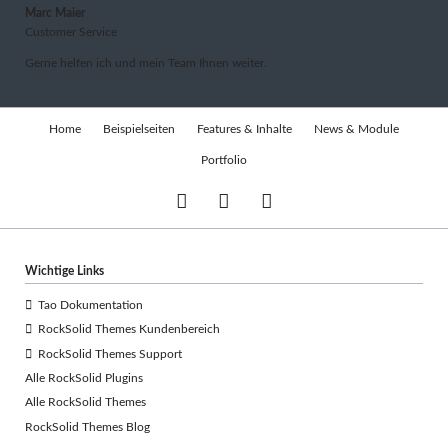
Marc Maier
Customer Service
Gerne helfen ich und mein Team Ihnen weiter.
Navigation
Home
Beispielseiten
Features & Inhalte
News & Module
überspringen
Portfolio
Wichtige Links
Tao Dokumentation
RockSolid Themes Kundenbereich
RockSolid Themes Support
Alle RockSolid Plugins
Alle RockSolid Themes
RockSolid Themes Blog