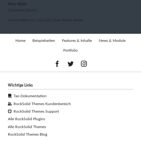
Marc Maier
Customer Service
Gerne helfen ich und mein Team Ihnen weiter.
Navigation
Home
Beispielseiten
Features & Inhalte
News & Module
überspringen
Portfolio
Wichtige Links
Tao Dokumentation
RockSolid Themes Kundenbereich
RockSolid Themes Support
Alle RockSolid Plugins
Alle RockSolid Themes
RockSolid Themes Blog