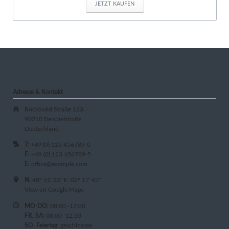
JETZT KAUFEN
Adresse & Kontakt
RockSolid Straße 123
90210 Beispielstraße
Deutschland
T:
+49 (0) 123 456789-0
F:
+49 (0) 123 456789-5
E:
office@example.com
N:
48º 51' 32" E: 02º 17' 45"
View on Google Maps
MO-DO:
08:00–17:00
FR, SA:
08:00–12:30
SO, Feiertag:
geschlossen