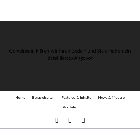
Vereinbaren Sie ein unverbindliches &
kostenloses Beratungsgespräch
Gemeinsam klären wir Ihren Bedarf und Sie erhalten ein
detailliertes Angebot
JETZT TERMIN VEREINBAREN
Navigation
Home
Beispielseiten
Features & Inhalte
News & Module
überspringen
Portfolio