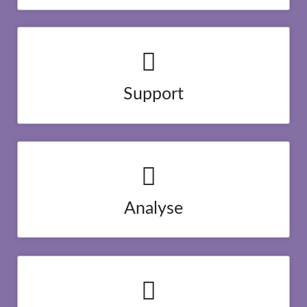
Support
Lorem ipsum dolor sit amet, consectetur adipisicing elit, sed do
eiusmod tempor incididunt ut labore et dolore magna aliqua.
Duis aute irure dolor in reprehenderit in voluptate velit esse
cillum dolore eu.
Analyse
Lorem ipsum dolor sit amet, consectetur adipisicing elit, sed do
eiusmod tempor incididunt ut labore et dolore magna aliqua.
Duis aute irure dolor in reprehenderit in voluptate velit esse
cillum dolore eu.
Marketing
Lorem ipsum dolor sit amet, consectetur adipisicing elit, sed do