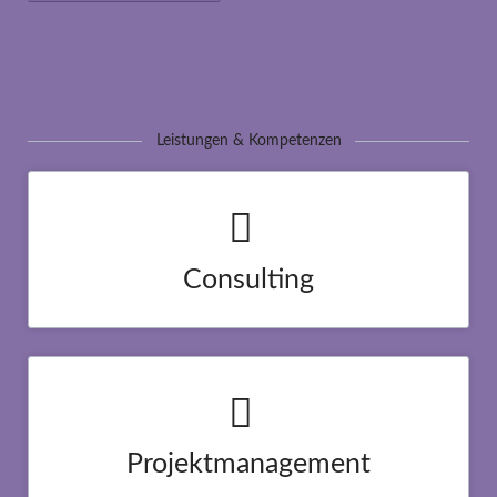
Leistungen & Kompetenzen
Consulting
Lorem ipsum dolor sit amet, consectetur adipisicing elit, sed do
eiusmod tempor incididunt ut labore et dolore magna aliqua.
Duis aute irure dolor in reprehenderit in voluptate velit esse
cillum dolore eu.
Projektmanagement
Lorem ipsum dolor sit amet, consectetur adipisicing elit, sed do
eiusmod tempor incididunt ut labore et dolore magna aliqua.
Duis aute irure dolor in reprehenderit in voluptate velit esse
cillum dolore eu.