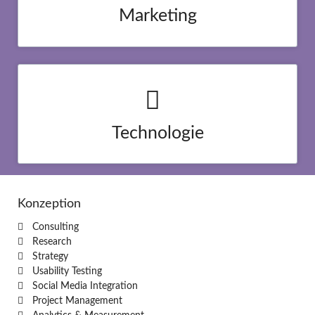
eiusmod tempor incididunt ut labore et dolore magna aliqua.
Duis aute irure dolor in reprehenderit in voluptate velit esse
cillum dolore eu.
Technologie
Lorem ipsum dolor sit amet, consectetur adipisicing elit, sed do
eiusmod tempor incididunt ut labore et dolore magna aliqua.
Duis aute irure dolor in reprehenderit in voluptate velit esse
cillum dolore eu.
Konzeption
Consulting
Research
Strategy
Usability Testing
Social Media Integration
Project Management