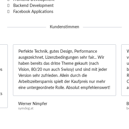
Backend Development
Facebook Applications
Kundenstimmen
Perfekte Technik, gutes Design, Performance
W
ausgezeichnet, Lizenzbedingungen sehr fair... Wir
v
haben bereits das dritte Theme gekauft (nach
u
es
Vision, 80/20 nun auch Swissy) und sind mit jeder
b
Version sehr zufrieden. Allein durch die
R
Arbeitszeitersparnis spielt der Kaufpreis nur mehr
C
eine untergeordnete Rolle. Absolut empfehlenswert!
a
ts
Werner Nimpfer
B
symdeg.at
b