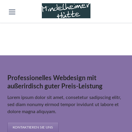
Service & Leistungen
Tao Live Demo
Beispielseiten
Service & Leistungen
Professionelles Webdesign mit
außerirdisch guter Preis-Leistung
Lorem ipsum dolor sit amet, consetetur sadipscing elitr,
sed diam nonumy eirmod tempor invidunt ut labore et
dolore magna aliquyam.
KONTAKTIEREN SIE UNS