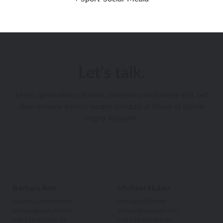
Let's talk.
Lorem ipsum dolor sit amet, consetetur sadipscing elitr, sed
diam nonumy eirmod tempor invidunt ut labore et dolore
magna aliquyam.
Barbara Ann
Michael Huber
Business Development
Managing Director
barbara@example.com
michael@example.com
+49 123 456789-10
+49 123 456789-20