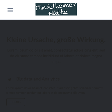
Kleine Ursache, große Wirkung.
Lorem ipsum dolor sit amet, consectetur adipisicing elit, sed
do eiusmod tempor incididunt ut labore et dolore magna
aliqua.
Big data and Analytics
Lorem ipsum dolor sit amet, consetetur sadipscing elitr, sed diam nonumy
eirmod tempor invidunt ut labore et dolore magna aliquyam
DETAILS