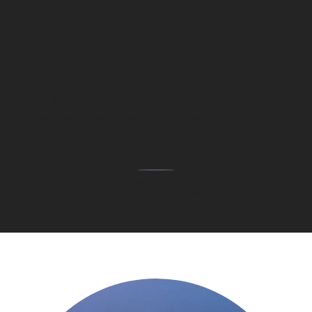
Enthusiasm is the yeast that makes your hopes shine
to the stars. Enthusiasm is the sparkle in your eyes,
the swing in your gait. The grip of your hand, the
irresistible surge of will and energy to execute your
ideas.
Henry Ford
American Industrialist