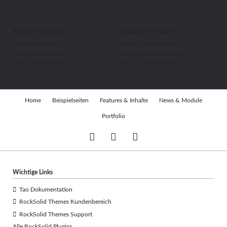
Aleks Tomasz
Susanne Maier
Creative Director
Director, Operations
aleks@example.com
susanne@example.com
+49 123 456789-30
+49 123 456789-40
Navigation
Home
Beispielseiten
Features & Inhalte
News & Module
überspringen
Portfolio
Wichtige Links
Tao Dokumentation
RockSolid Themes Kundenbereich
RockSolid Themes Support
Alle RockSolid Plugins