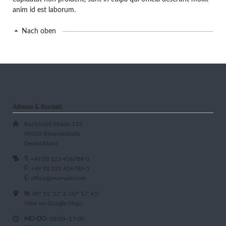
anim id est laborum.
Nach oben
Adresse & Kontakt
RockSolid Straße 123
90210 Beispielstraße
Deutschland
T:
+49 (0) 123 456789-0
F:
+49 (0) 123 456789-5
E:
office@example.com
N:
48º 51' 32" E: 02º 17' 45"
View on Google Maps
MO-DO:
08:00–17:00