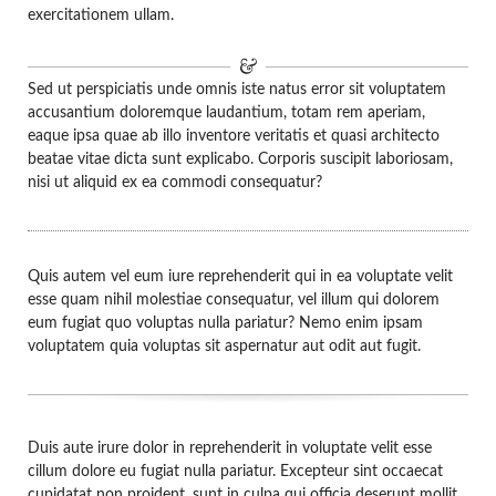
exercitationem ullam.
Sed ut perspiciatis unde omnis iste natus error sit voluptatem
accusantium doloremque laudantium, totam rem aperiam,
eaque ipsa quae ab illo inventore veritatis et quasi architecto
beatae vitae dicta sunt explicabo. Corporis suscipit laboriosam,
nisi ut aliquid ex ea commodi consequatur?
Quis autem vel eum iure reprehenderit qui in ea voluptate velit
esse quam nihil molestiae consequatur, vel illum qui dolorem
eum fugiat quo voluptas nulla pariatur? Nemo enim ipsam
voluptatem quia voluptas sit aspernatur aut odit aut fugit.
Duis aute irure dolor in reprehenderit in voluptate velit esse
cillum dolore eu fugiat nulla pariatur. Excepteur sint occaecat
cupidatat non proident, sunt in culpa qui officia deserunt mollit