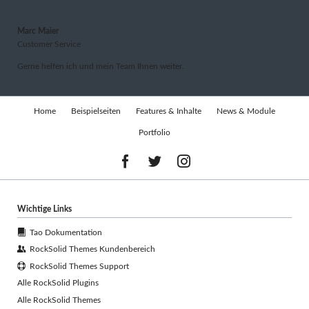
Marc Maier
Customer Service
Gerne helfen ich und mein Team Ihnen weiter.
Navigation
Home
Beispielseiten
Features & Inhalte
News & Module
überspringen
Portfolio
Wichtige Links
Tao Dokumentation
RockSolid Themes Kundenbereich
RockSolid Themes Support
Alle RockSolid Plugins
Alle RockSolid Themes